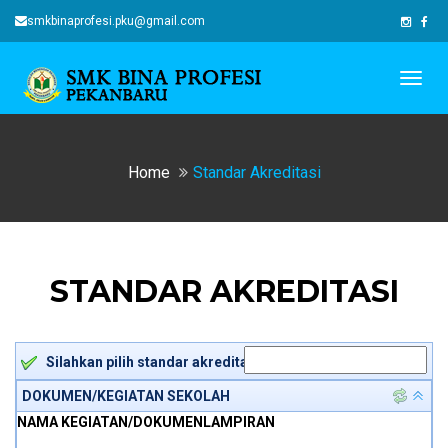
smkbinaprofesi.pku@gmail.com
Togg
navig
Home
Standar Akreditasi
STANDAR AKREDITASI
Silahkan pilih standar akreditasi dahulu -->
DOKUMEN/KEGIATAN SEKOLAH
NAMA KEGIATAN/DOKUMEN
LAMPIRAN