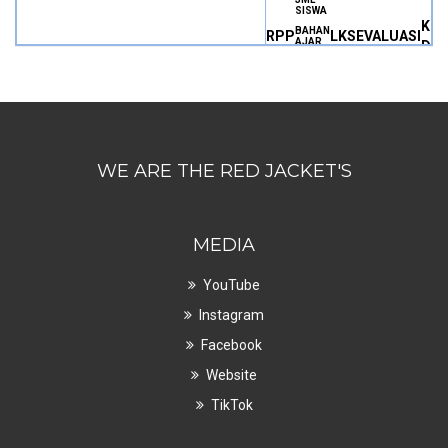
SISWA
KO
BAHAN
RPP
LKS
EVALUASI
AJAR
DA
JML
SISWA
KO
BAHAN
RPP
LKS
EVALUASI
AJAR
DA
WE ARE THE RED JACKET'S
MEDIA
YouTube
Instagram
Facebook
Website
TikTok