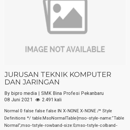
JURUSAN TEKNIK KOMPUTER
DAN JARINGAN
By bipro media | SMK Bina Profesi Pekanbaru
08 Juni 2021
2.491 kali
Normal 0 false false false IN X-NONE X-NONE /* Style
Definitions */ table.MsoNormalTable{mso-style-name:"Table
Normal";mso-tstyle-rowband-size:0;mso-tstyle-colband-