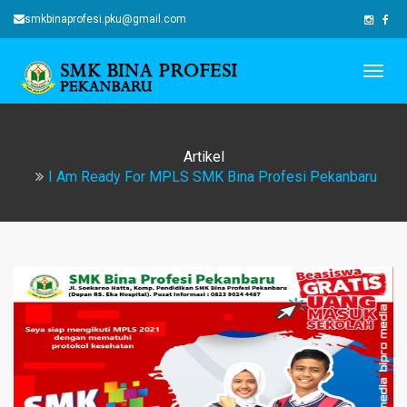
smkbinaprofesi.pku@gmail.com
Togg
navig
Artikel
I Am Ready For MPLS SMK Bina Profesi Pekanbaru