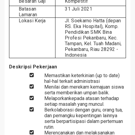
Besaran Gaji
Kompetitif
Batasan
3
1
Ju
l
i 2021
Lamaran
Lokasi Kerja
Jl. Soekarno Hatta (depan
RS. Eka Hospital), Komp.
Pendidikan SMK Bina
Profesi Pekanbaru, Kec.
Tampan, Kel. Tuah Madani,
Pekanbaru, Riau 28292 -
Indonesia
Deskripsi Pekerjaan
Memastikan keterkinian (up to date)
hal-hal terkait administrasi
Menilai dan merekam kemajuan siswa
serta memberikan umpan balik.
Melaporkankepada atasan terhadap
setiap masalah yang muncul.
Berkolaborasi dengan guru, orang tua,
dan pemangku kepentingan lainnya
serta berpartisipasi dalam pertemuan
rutin.
Merencanakan dan melaksanakan