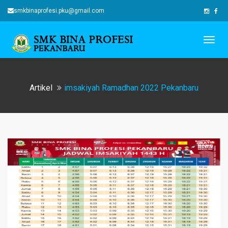
smkbinaprofesi.pku@gmail.com
Togg
navig
Artikel
imsakiyah Ramadhan 2022 Pekanbaru